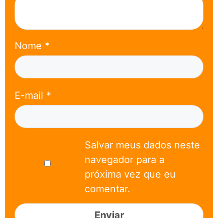
Nome
*
E-mail
*
Salvar meus dados neste
navegador para a
próxima vez que eu
comentar.