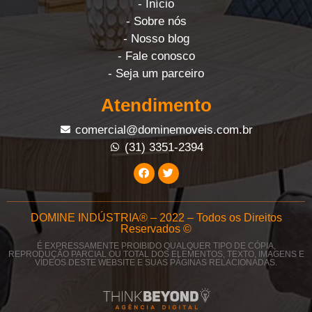
- Início
- Sobre nós
- Nosso blog
- Fale conosco
- Seja um parceiro
Atendimento
comercial@dominemoveis.com.br
(31) 3351-2394
DOMINE INDÚSTRIA® – 2022 – Todos os Direitos
Reservados ©
É EXPRESSAMENTE PROIBIDO QUALQUER TIPO DE CÓPIA,
REPRODUÇÃO PARCIAL OU TOTAL DOS ELEMENTOS, TEXTO, IMAGENS E
VÍDEOS DESTE WEBSITE E SUAS PÁGINAS RELACIONADAS.