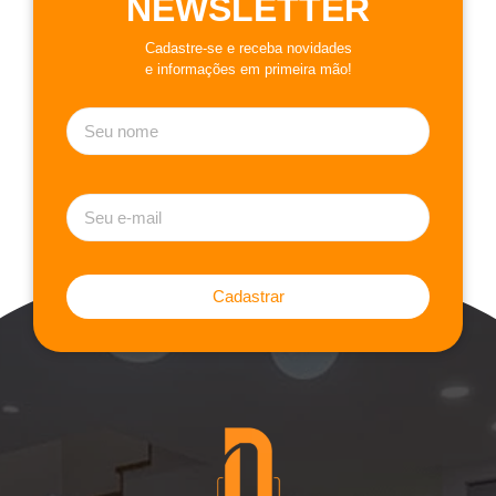
NEWSLETTER
Cadastre-se e receba novidades
e informações em primeira mão!
Cadastrar