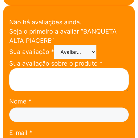
Não há avaliações ainda.
Seja o primeiro a avaliar “BANQUETA
ALTA PIACERE”
Sua avaliação
*
Sua avaliação sobre o produto
*
Nome
*
E-mail
*